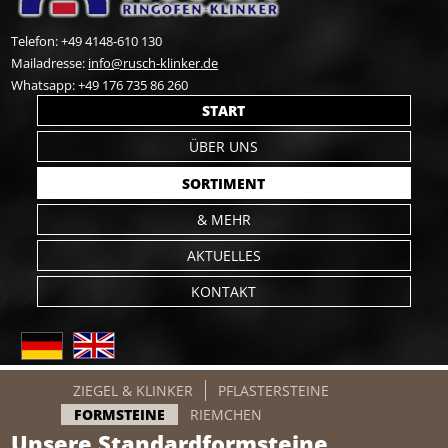
Telefon: +49 4148-610 130
Mailadresse:
info@rusch-klinker.de
Whatsapp: +49 176 735 86 260
Navigation
START
überspringen
ÜBER UNS
SORTIMENT
& MEHR
AKTUELLES
KONTAKT
Navigation
ZIEGEL & KLINKER
PFLASTERSTEINE
überspringen
FORMSTEINE
RIEMCHEN
Unsere Standardformsteine