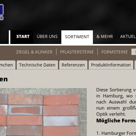
Navigation
START
ÜBER UNS
& MEHR
AKTUEL
SORTIMENT
überspringen
Navigation
ZIEGEL & KLINKER
PFLASTERSTEINE
FORMSTEINE
überspringen
emchen
Technische Daten
Referenzen
Produktinformation
hen
Diese Sortierung 
in Hamburg, wo s
nach Auswahl du
nun einem großfl
Optik verleiht.
Mögliche Form
1. Hamburger Form